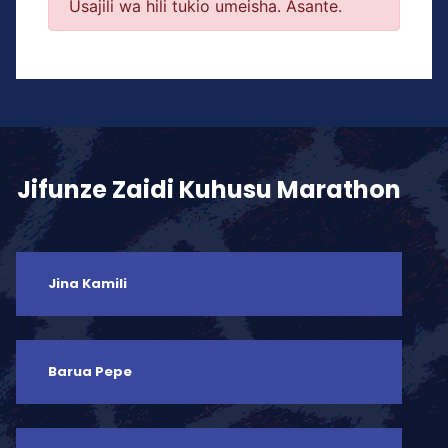
Usajili wa hili tukio umeisha. Asante.
Jifunze Zaidi Kuhusu Marathon